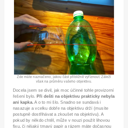
Zde máte naznačeno, jakou část přibližně vyříznout. Záleží
však na průměru vašeho objektivu.
Docela jsem se divil, jak moc účinné tohle provizorní
řešení bylo.
Při dešti na objektivu prakticky nebyla
ani kapka.
A o to mi šlo. Snadno se sundavá i
nasazuje a vcelku dobře na objektivu drží (musíte
postupně dostřihávat a zkoušet na objektivu). A
pokud by někdo chtěl, může v nouzi použít lihovou
fixu, či nějaký tmavý papír a rázem máte dočasnou