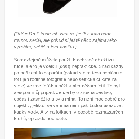
(DIY = Do It Yourself. Nevím, jestli z toho bude
rovnou seriál, ale pokud si ještě něco zajímavého
vyrobím, určitě o tom napíšu.)
Samozřejmě můžete použít k ochraně objektivu
ruce, ale to je vcelku (dost) nepraktické. Snad každý
po pořízení fotoaparátu (pokud s ním teda neplánuje
fotit jen rodinné fotografie nebo selfíčka či kafe na
stole) vezme foťák a běží s ním někam fotit. To byl
alespoň můj případ. Jenže bylo zrovna deštivo,
občas i zasněžilo a byla mlha. To není moc dobré pro
objektiv, jelikož se vám na něm pak budou usazovat
kapky vody. A ty na fotkách, v podobě rozmazaných
kruhů, opravdu nechcete.