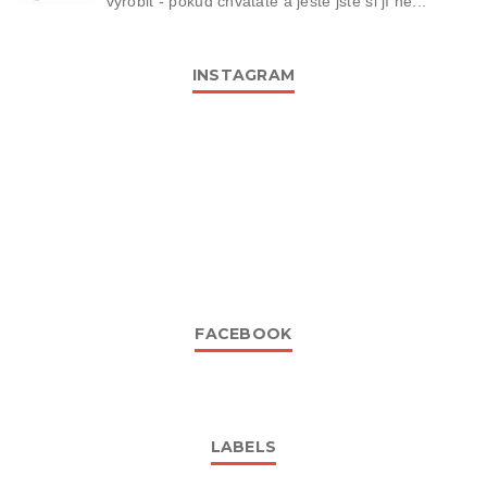
vyrobit - pokud chvátáte a ještě jste si jí ne...
INSTAGRAM
FACEBOOK
LABELS