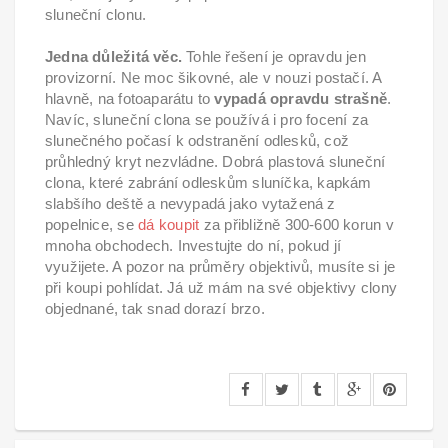
sluneční clonu.
Jedna důležitá věc.
Tohle řešení je opravdu jen
provizorní. Ne moc šikovné, ale v nouzi postačí. A
hlavně, na fotoaparátu to
vypadá opravdu strašně
.
Navíc, sluneční clona se používá i pro focení za
slunečného počasí k odstranění odlesků, což
průhledný kryt nezvládne. Dobrá plastová sluneční
clona, které zabrání odleskům sluníčka, kapkám
slabšího deště a nevypadá jako vytažená z
popelnice, se
dá koupit
za přibližně 300-600 korun v
mnoha obchodech. Investujte do ní, pokud jí
využijete. A pozor na průměry objektivů, musíte si je
při koupi pohlídat. Já už mám na své objektivy clony
objednané, tak snad dorazí brzo.