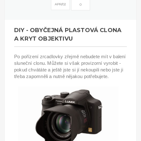
APR
02
0
DIY - OBYČEJNÁ PLASTOVÁ CLONA
A KRYT OBJEKTIVU
Po pořízení zrcadlovky zřejmě nebudete mít v balení
sluneční clonu. Můžete si však provizorní vyrobit -
pokud chvátáte a ještě jste si jí nekoupili nebo jste ji
třeba zapomněli a nutně nějakou potřebujete.