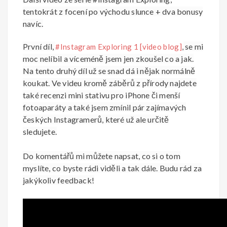
tentokrát z focení po východu slunce + dva bonusy
navíc.
První díl,
se mi
#Instagram Exploring 1 [video blog]
,
moc nelíbil a víceméně jsem jen zkoušel co a jak.
Na tento druhý díl už se snad dá i nějak normálně
koukat. Ve videu kromě záběrů z přírody najdete
také recenzi mini stativu pro iPhone či menší
fotoaparáty a také jsem zmínil pár zajímavých
českých Instagramerů, které už ale určitě
sledujete.
Do komentářů mi můžete napsat, co si o tom
myslíte, co byste rádi viděli a tak dále. Budu rád za
jakýkoliv feedback!