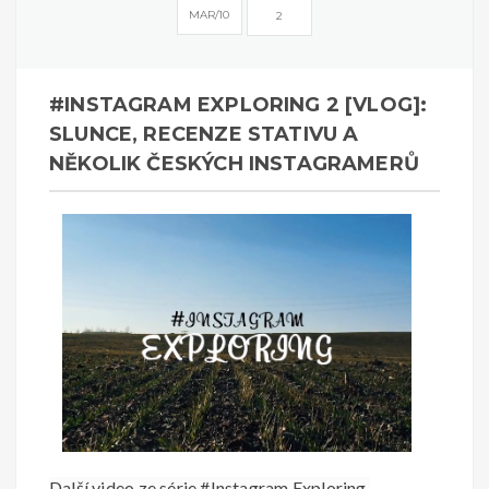
MAR
10
2
#INSTAGRAM EXPLORING 2 [VLOG]:
SLUNCE, RECENZE STATIVU A
NĚKOLIK ČESKÝCH INSTAGRAMERŮ
Další video ze série #Instagram Exploring,