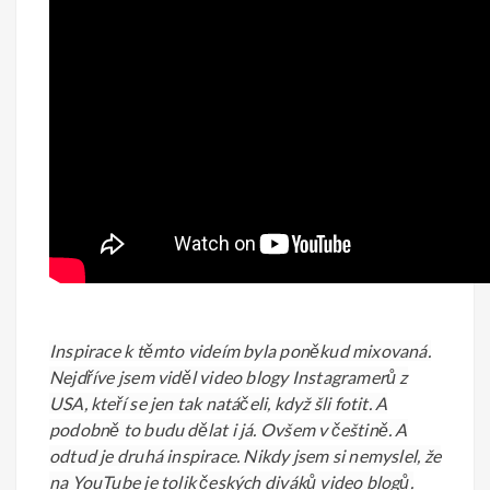
Inspirace k těmto videím byla poněkud mixovaná.
Nejdříve jsem viděl video blogy Instagramerů z
USA, kteří se jen tak natáčeli, když šli fotit. A
podobně to budu dělat i já. Ovšem v češtině. A
odtud je druhá inspirace. Nikdy jsem si nemyslel, že
na YouTube je tolik českých diváků video blogů.